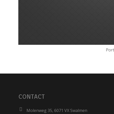
Port
CONTACT
Molenweg 35, 6071 VX Swalmen